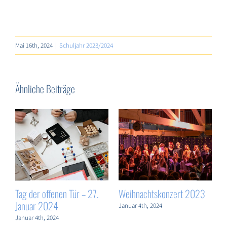
Mai 16th, 2024
|
Schuljahr 2023/2024
Ähnliche Beiträge
„Velkommen til Tyskland“-
Politik-AG
P
Willkommen in Deutschland
N
Juli 19th, 2024
November 6th, 2023
M