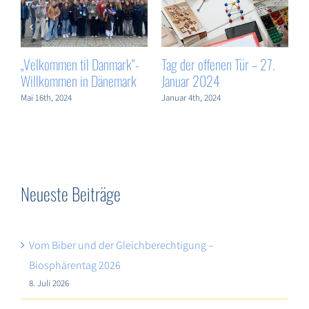
enen Tür – 27.
Weihnachtskonzert 2023
Politik-AG
4
Januar 4th, 2024
Juli 19th, 2024
24
Neueste Beiträge
Vom Biber und der Gleichberechtigung –
Biosphärentag 2026
8. Juli 2026
Geschichte direkt erlebt – Unsere zehnten Klassen im