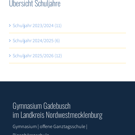
Schuljahr 2023/2024 (11)
Schuljahr 2024/2025 (6)
Schuljahr 2025/2026 (12)
Gymnasium Gadebusch
im Landkreis Nordwestmecklenburg
Gymnasium | offene Ganztagsschule |
Biosphärenschule