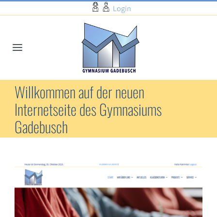
Zum
Login
Inhalt
springen
Toggle
Navigation
Start
Willkommen auf der neuen
Internetseite des Gymnasiums
Wir über uns
Gadebusch
Aktuelles
Zeige
Klassenstufen
grösseres
Bild
Projekte