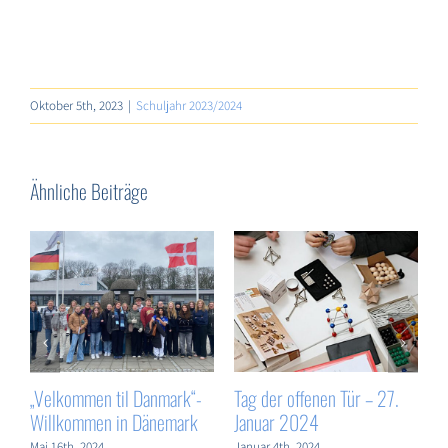
Oktober 5th, 2023
|
Schuljahr 2023/2024
Ähnliche Beiträge
„Velkommen til Danmark“-
Tag der offenen Tür – 27.
W
Willkommen in Dänemark
Januar 2024
J
Mai 16th, 2024
Januar 4th, 2024